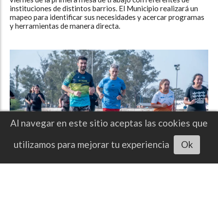
instituciones de distintos barrios. El Municipio realizará un
mapeo para identificar sus necesidades y acercar programas
y herramientas de manera directa.
Al navegar en este sitio aceptas las cookies que
Escuchar artículo
utilizamos para mejorar tu experiencia
Ok
La Escuela Municipal de Atletismo ya está
en marcha con clases gratuitas para todas
las edades
REDACCIÓN DIRCOM
Noticias
07/08/2026