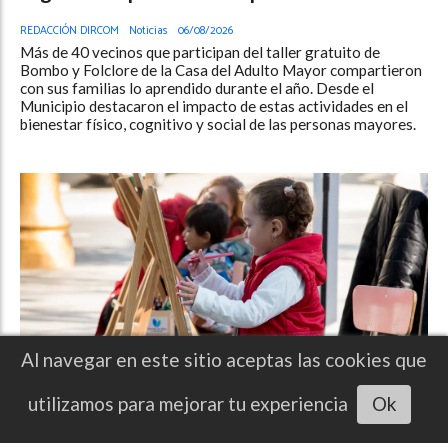
REDACCIÓN DIRCOM
Noticias
06/08/2026
Más de 40 vecinos que participan del taller gratuito de
Bombo y Folclore de la Casa del Adulto Mayor compartieron
con sus familias lo aprendido durante el año. Desde el
Municipio destacaron el impacto de estas actividades en el
bienestar físico, cognitivo y social de las personas mayores.
Al navegar en este sitio aceptas las cookies que
Escuchar artículo
utilizamos para mejorar tu experiencia
Ok
Qué hacer en San Miguel de Tucumán, del