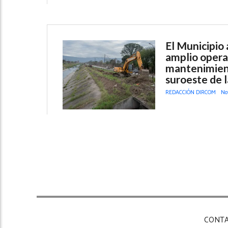
El Municipio
amplio opera
mantenimient
suroeste de l
REDACCIÓN DIRCOM
No
CONT